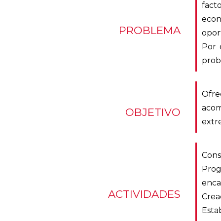
fact
econ
PROBLEMA
oport
Por 
prob
Ofre
acom
OBJETIVO
extr
Cons
Prog
enca
ACTIVIDADES
Crea
Esta