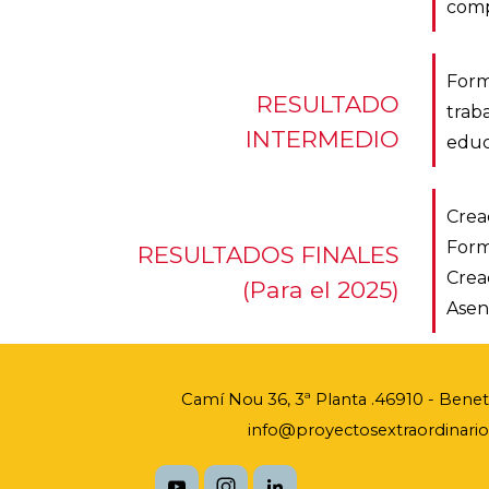
comp
Form
RESULTADO
trab
INTERMEDIO
educ
Crea
Form
RESULTADOS FINALES
Crea
(Para el 2025)
Asen
Camí Nou 36, 3ª Planta .
46910 - Benetú
info@proyectosextraordinarios