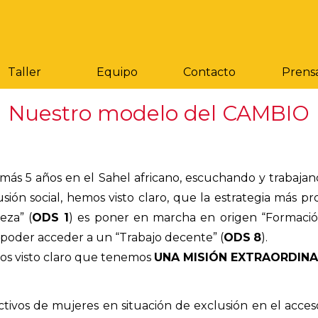
Saltar menú
Taller
Equipo
Contacto
Prens
Nuestro modelo del CAMBIO
 más 5 años en el Sahel africano, escuchando y trabaja
usión social, hemos visto claro, que la estrategia más p
eza” (
ODS
1
) es poner en marcha en origen “Formació
 poder acceder a un “Trabajo decente” (
ODS
8
).
s visto claro que tenemos
UNA MISIÓN EXTRAORDINA
ctivos de mujeres en situación de exclusión en el acces