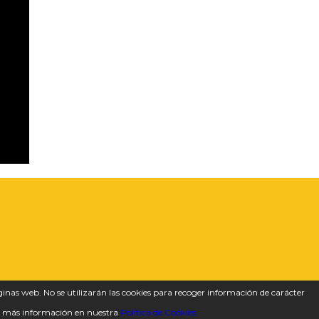
ginas web. No se utilizarán las cookies para recoger información de carácter
rá más información en nuestra
Política de Cookies.