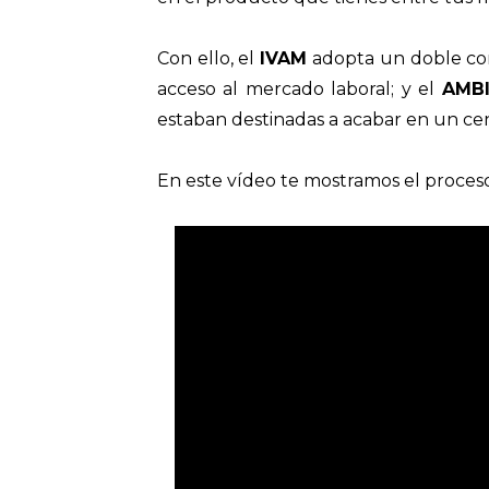
Con ello, el
IVAM
adopta un doble co
acceso al mercado laboral; y el
AMB
estaban destinadas a acabar en un cen
En este vídeo te mostramos el proces
The owner of the requested vide