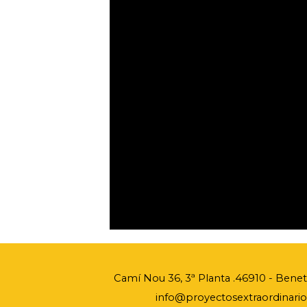
Camí Nou 36, 3ª Planta .
46910 - Benetú
info@proyectosextraordinarios