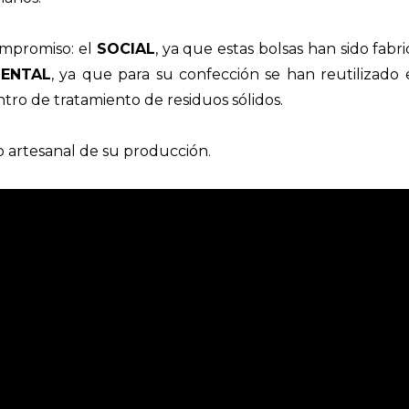
mpromiso: el
SOCIAL
, ya que estas bolsas han sido fab
IENTAL
, ya que para su confección se han reutilizado 
tro de tratamiento de residuos sólidos.
o artesanal de su producción.
o does not allow it to be played in embedded pla