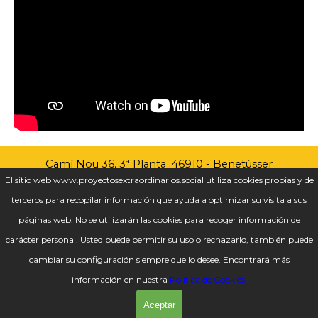
Camí Nou 36, 3ª Planta .
46910 - Benetússer
El sitio web www.proyectosextraordinarios.social utiliza cookies propias y de
(Valencia)
terceros para recopilar información que ayuda a optimizar su visita a sus
info@proyectosextraordinarios.social
páginas web. No se utilizarán las cookies para recoger información de
carácter personal. Usted puede permitir su uso o rechazarlo, también puede
cambiar su configuración siempre que lo desee. Encontrará más
información en nuestra
Política de Cookies.
Condiciones Generales
Privacidad y Cookies
Aviso Legal
Aceptar
© 2024 Proyectos Extraordinarios Empresa Social